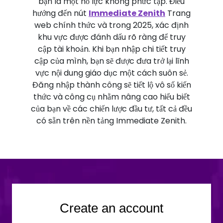
bạn là một nỗ lực không phức tạp. Điều
hướng đến nút
Immediate Zenith
Trang
web chính thức và trong 2025, xác định
khu vực được đánh dấu rõ ràng để truy
cập tài khoản. Khi bạn nhập chi tiết truy
cập của mình, bạn sẽ được đưa trở lại lĩnh
vực nội dung giáo dục một cách suôn sẻ.
Đăng nhập thành công sẽ tiết lộ vô số kiến
thức và công cụ nhằm nâng cao hiểu biết
của bạn về các chiến lược đầu tư, tất cả đều
có sẵn trên nền tảng Immediate Zenith.