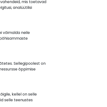
evahendeid, mis toetavad
tusi, analüütilisi
i võimalda neile
de põhisammaste
tetes. Sellegipoolest on
 ressursse õppimise
ile, kellel on selle
sid selle teenustes