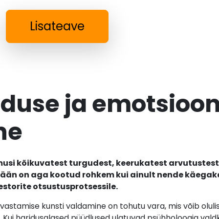
Lisateave
iduse ja emotsioo
ne
usi kõikuvatest turgudest, keerukatest arvutustest
ään on aga kootud rohkem kui ainult nende käegaka
torite otsustusprotsessile.
vastamise kunsti valdamine on tohutu vara, mis võib oluli
. Kui haridusalased püüdlused ulatuvad psühholoogia vald