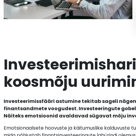
Investeerimishar
koosmõju uurimi
Investeerimissfääri astumine tekitab sageli nägem
finantsandmete voogudest. Investeeringute gobel
Näiteks emotsioonid avaldavad sügavat mõju inves
Emotsionaalsete hoovuste ja käitumuslike kalduvuste tu
mida põhjustab finantsinvesteeringute labürindi olemus