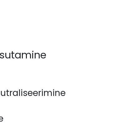
asutamine
utraliseerimine
e