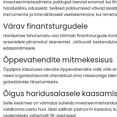
Investeerimisteadmiste pakkujad teevad enamat kui li
hariduslikku odüsseiat. Sellised pakkumised võivad sisalda
instrumente ja interaktiivseid veebiseminare, kui nime
Värav finantsturgudele
Haridustee lahutamatu osa hõlmab finantsturgude kontro
areenidele piiramatut sisenemist. Jätkuvalt keskendu
edasiandmisele.
Õppevahendite mitmekesisus
Õppijate käsutuses olevate õppevahendite valik võib e
need organisatsioonid ühendatud oma missiooniga laiend
gobeläänide rikastamiseks.
Õigus haridusalasele kaasamis
Selle keskmes on võimalus suhelda investeerimishariduse
valdkonna vastu huvi. Siiski säilitab platvorm kaasava, k
osalemiseks vähemalt 18-aastased.