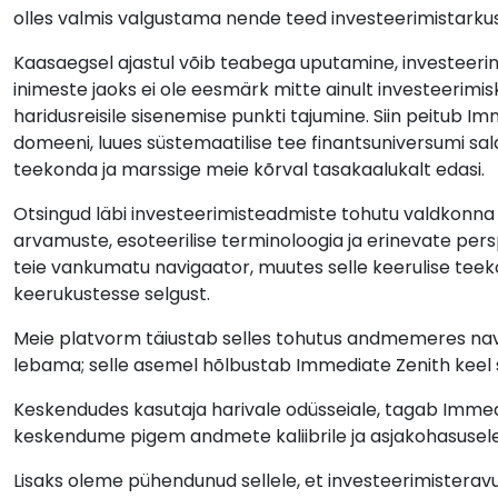
olles valmis valgustama nende teed investeerimistarkus
Kaasaegsel ajastul võib teabega uputamine, investeerin
inimeste jaoks ei ole eesmärk mitte ainult investeerim
haridusreisile sisenemise punkti tajumine. Siin peitub Im
domeeni, luues süstemaatilise tee finantsuniversumi sa
teekonda ja marssige meie kõrval tasakaalukalt edasi.
Otsingud läbi investeerimisteadmiste tohutu valdkonna v
arvamuste, esoteerilise terminoloogia ja erinevate pers
teie vankumatu navigaator, muutes selle keerulise teek
keerukustesse selgust.
Meie platvorm täiustab selles tohutus andmemeres navige
lebama; selle asemel hõlbustab Immediate Zenith keel 
Keskendudes kasutaja harivale odüsseiale, tagab Immediat
keskendume pigem andmete kaliibrile ja asjakohasusel
Lisaks oleme pühendunud sellele, et investeerimisteravus