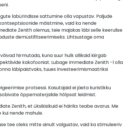
eni.
gute labürindisse sattumine olla vapustav. Paljude
iskontseptsioonide mõistmine, vaid ka nende
mediate Zenith olemus, teie majakas läbi selle keerulise
laduste demüstifitseerimiseks. Lihtsustage oma
õivad hirmutada, kuna suur hulk allikaid kiirgab
pektiivide kakofooniat. Lubage Immediate Zenith -l olla
onna läbipaistvaks, tuues investeerimismaatriksi
erimise protsessi. Kasutajaid ei jäeta kuristikku
sobivate õppematerjalide hõlpsat leidmist.
e Zenith, et üksikisikuid ei häiriks teabe avarus. Me
e kui nende mahule.
e tee oleks mitte ainult valgustav, vaid ka stimuleeriv