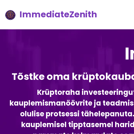
ImmediateZenith
Tõstke oma krüptokauba
Krüptoraha investeeringu
kauplemismanöövrite ja teadmist
olulise protsessi tähelepanuta
kauplemisel tipptasemel harid