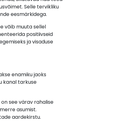
võimet. Selle tervikliku
nende eesmärkidega.
e võib muuta sellel
enteerida positiivseid
tegemiseks ja visaduse
takse enamiku jaoks
tu kanal tarkuse
on see värav rahalise
e merre asumist.
tade aardekirstu.