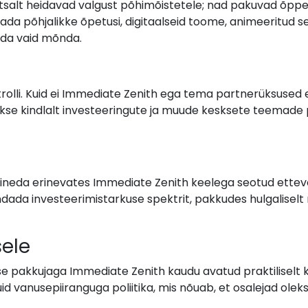
htsalt heidavad valgust põhimõistetele; nad pakuvad õpp
da põhjalikke õpetusi, digitaalseid toome, animeeritud selgi
tada vaid mõnda.
lli. Kuid ei Immediate Zenith ega tema partnerüksused e
takse kindlalt investeeringute ja muude kesksete teema
rineda erinevates Immediate Zenith keelega seotud ettevõ
ada investeerimistarkuse spektrit, pakkudes hulgaliselt
ele
 pakkujaga Immediate Zenith kaudu avatud praktiliselt kõig
uid vanusepiiranguga poliitika, mis nõuab, et osalejad olek