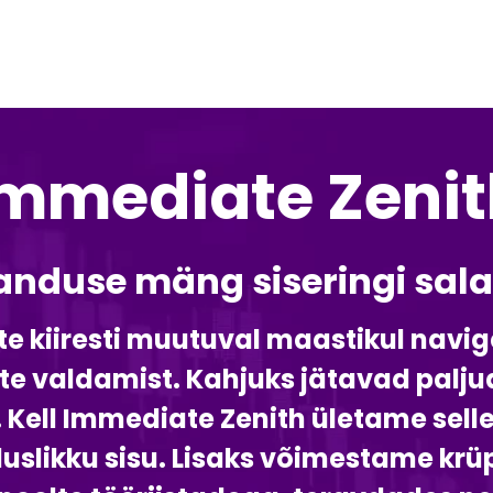
Immediate Zenit
nduse mäng siseringi salad
te kiiresti muutuval maastikul navi
e valdamist. Kahjuks jätavad palj
. Kell Immediate Zenith ületame sell
uslikku sisu. Lisaks võimestame krüp