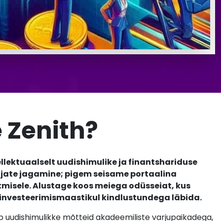
 Zenith?
ellektuaalselt uudishimulike ja finantshariduse
tajate jagamine; pigem seisame portaalina
misele. Alustage koos meiega odüsseiat, kus
 investeerimismaastikul kindlustundega läbida.
 uudishimulikke mõtteid akadeemiliste varjupaikadega,