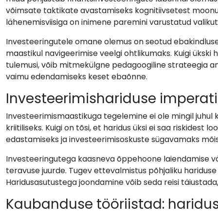
võimsate taktikate avastamiseks kognitiivsetest moonut
lähenemisviisiga on inimene paremini varustatud valiku
Investeeringutele omane olemus on seotud ebakindluse 
maastikul navigeerimise veelgi ohtlikumaks. Kuigi ükski
tulemusi, võib mitmekülgne pedagoogiline strateegia and
vaimu edendamiseks keset ebaõnne.
Investeerimishariduse imperati
Investeerimismaastikuga tegelemine ei ole mingil juhul 
kriitiliseks. Kuigi on tõsi, et haridus üksi ei saa riskid
edastamiseks ja investeerimisoskuste sügavamaks mõis
Investeeringutega kaasneva õppehoone laiendamise väl
teravuse juurde. Tugev ettevalmistus põhjaliku hariduse 
Haridusasutustega joondamine võib seda reisi täiustad
Kaubanduse tööriistad: harid