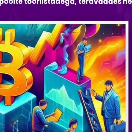
olte tööriistadega, teravdades nen