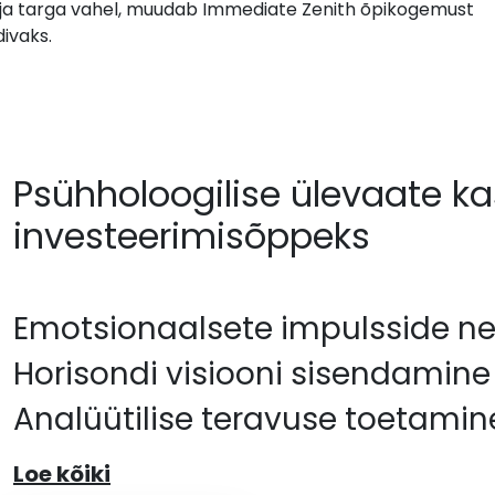
 ja targa vahel, muudab Immediate Zenith õpikogemust
divaks.
Psühholoogilise ülevaate k
investeerimisõppeks
Emotsionaalsete impulsside ne
Horisondi visiooni sisendamine
Analüütilise teravuse toetamin
Loe kõiki