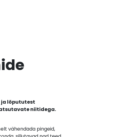
nide
 ja lõpututest
tsutavate niitidega.
selt vähendada pingeid,
konda, sillutavad nad teed