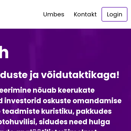
Umbes
Kontakt
Login
h
uste ja võidutaktikaga!
geerimine nõuab keerukate
ud investorid oskuste omandamise
e teadmiste kuristiku, pakkudes
tohuvilisi, sidudes need hulga