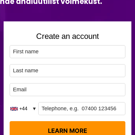
de analüütilist võimekust.