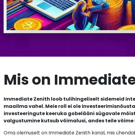
Mis on Immediate
Immediate Zenith loob tulihingeliselt sidemeid int
maailma vahel. Meie roll ei ole investeerimisnõus
investeeringute keeruka gobelääni sügavale mõist
valgustumine kutsub võimalusi, andes teile võime
Oma olemuselt on Immediate Zenith kanal, mis ühendab