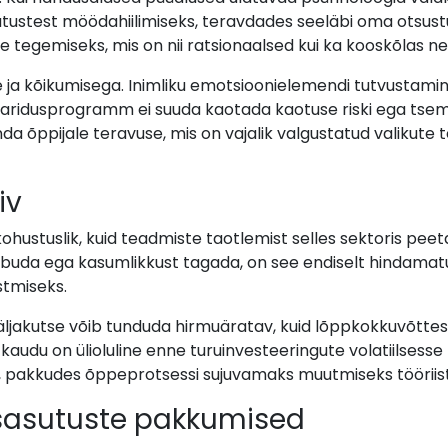
ustest möödahiilimiseks, teravdades seeläbi oma otsustus
te tegemiseks, mis on nii ratsionaalsed kui ka kooskõlas 
ja kõikumisega. Inimliku emotsioonielemendi tutvustamin
 haridusprogramm ei suuda kaotada kaotuse riski ega tsem
a õppijale teravuse, mis on vajalik valgustatud valikute 
iv
kohustuslik, kuid teadmiste taotlemist selles sektoris pee
est loobuda ega kasumlikkust tagada, on see endiselt hindama
tmiseks.
jakutse võib tunduda hirmuäratav, kuid lõppkokkuvõttes 
kaudu on ülioluline enne turuinvesteeringute volatiilsess
a, pakkudes õppeprotsessi sujuvamaks muutmiseks tööriis
usasutuste pakkumised