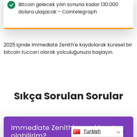
Bitcoin gelecek yılın sonuna kadar 130.000
dolara ulaşacak – Cointelegraph
2025 içinde Immediate Zenith'e kaydolarak küresel bir
bitcoin tüccarı olarak yolculuğunuza başlayın.
Sıkça Sorulan Sorular
Immediate Zenith'e nasıl kayıt
Turkish
olabilirim?