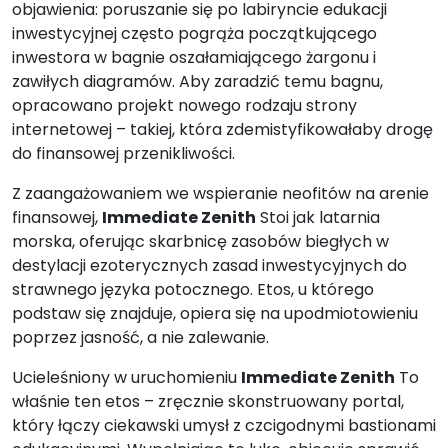
objawienia: poruszanie się po labiryncie edukacji
inwestycyjnej często pogrąża początkującego
inwestora w bagnie oszałamiającego żargonu i
zawiłych diagramów. Aby zaradzić temu bagnu,
opracowano projekt nowego rodzaju strony
internetowej – takiej, która zdemistyfikowałaby drogę
do finansowej przenikliwości.
Z zaangażowaniem we wspieranie neofitów na arenie
finansowej,
Immediate Zenith
Stoi jak latarnia
morska, oferując skarbnicę zasobów biegłych w
destylacji ezoterycznych zasad inwestycyjnych do
strawnego języka potocznego. Etos, u którego
podstaw się znajduje, opiera się na upodmiotowieniu
poprzez jasność, a nie zalewanie.
Ucieleśniony w uruchomieniu
Immediate Zenith
To
właśnie ten etos – zręcznie skonstruowany portal,
który łączy ciekawski umysł z czcigodnymi bastionami