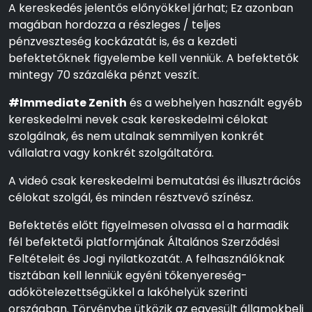
A kereskedés jelentős előnyökkel járhat; Ez azonban
magában hordozza a részleges / teljes
pénzveszteség kockázatát is, és a kezdeti
befektetőknek figyelembe kell venniük. A befektetők
mintegy 70 százaléka pénzt veszít.
#Immediate Zenith
és a webhelyen használt egyéb
kereskedelmi nevek csak kereskedelmi célokat
szolgálnak, és nem utalnak semmilyen konkrét
vállalatra vagy konkrét szolgáltatóra.
A videó csak kereskedelmi bemutatási és illusztrációs
célokat szolgál, és minden résztvevő színész.
Befektetés előtt figyelmesen olvassa el a harmadik
fél befektetői platformjának Általános Szerződési
Feltételeit és Jogi nyilatkozatát. A felhasználóknak
tisztában kell lenniük egyéni tőkenyereség-
adókötelezettségükkel a lakóhelyük szerinti
országban. Törvénybe ütközik az egyesült államokbeli