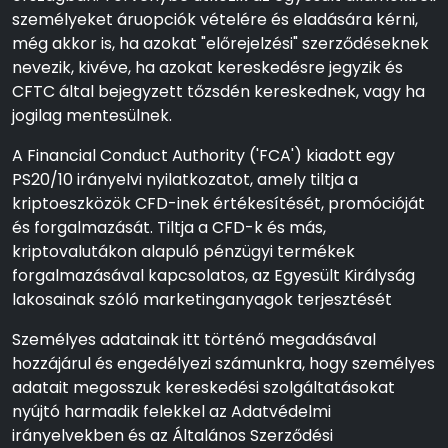
személyeket áruopciók vételére és eladására kérni,
még akkor is, ha azokat "előrejelzési" szerződéseknek
nevezik, kivéve, ha azokat kereskedésre jegyzik és
CFTC által bejegyzett tőzsdén kereskednek, vagy ha
jogilag mentesülnek.
A Financial Conduct Authority ('FCA') kiadott egy
PS20/10 irányelvi nyilatkozatot, amely tiltja a
kriptoeszközök CFD-inek értékesítését, promócióját
és forgalmazását. Tiltja a CFD-k és más,
kriptovalutákon alapuló pénzügyi termékek
forgalmazásával kapcsolatos, az Egyesült Királyság
lakosainak szóló marketinganyagok terjesztését
Személyes adatainak itt történő megadásával
hozzájárul és engedélyezi számunkra, hogy személyes
adatait megosszuk kereskedési szolgáltatásokat
nyújtó harmadik felekkel az Adatvédelmi
irányelvekben és az Általános Szerződési