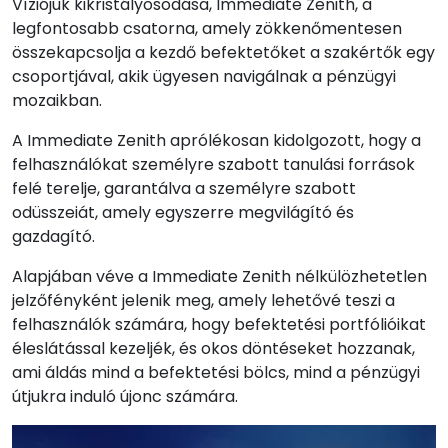
Víziójuk kikristályosodása, Immediate Zenith, a
legfontosabb csatorna, amely zökkenőmentesen
összekapcsolja a kezdő befektetőket a szakértők egy
csoportjával, akik ügyesen navigálnak a pénzügyi
mozaikban.
A Immediate Zenith aprólékosan kidolgozott, hogy a
felhasználókat személyre szabott tanulási források
felé terelje, garantálva a személyre szabott
odüsszeiát, amely egyszerre megvilágító és
gazdagító.
Alapjában véve a Immediate Zenith nélkülözhetetlen
jelzőfényként jelenik meg, amely lehetővé teszi a
felhasználók számára, hogy befektetési portfólióikat
éleslátással kezeljék, és okos döntéseket hozzanak,
ami áldás mind a befektetési bölcs, mind a pénzügyi
útjukra induló újonc számára.