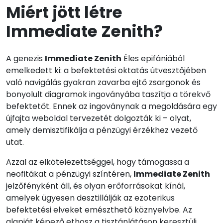
Miért jött létre
Immediate Zenith?
A genezis
Immediate Zenith
Éles epifániából
emelkedett ki: a befektetési oktatás útvesztőjében
való navigálás gyakran zavarba ejtő zsargonok és
bonyolult diagramok ingoványába taszítja a törekvő
befektetőt. Ennek az ingoványnak a megoldására egy
újfajta weboldal tervezetét dolgozták ki – olyat,
amely demisztifikálja a pénzügyi érzékhez vezető
utat.
Azzal az elkötelezettséggel, hogy támogassa a
neofitákat a pénzügyi színtéren,
Immediate Zenith
jelzőfényként áll, és olyan erőforrásokat kínál,
amelyek ügyesen desztillálják az ezoterikus
befektetési elveket emészthető köznyelvbe. Az
alapját képező ethosz a tisztánlátáson keresztüli