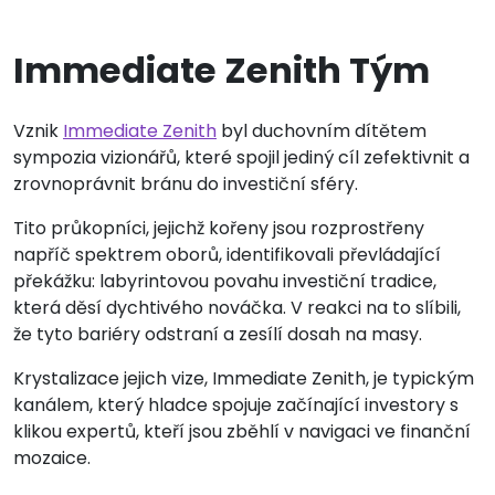
Immediate Zenith Tým
Vznik
Immediate Zenith
byl duchovním dítětem
sympozia vizionářů, které spojil jediný cíl zefektivnit a
zrovnoprávnit bránu do investiční sféry.
Tito průkopníci, jejichž kořeny jsou rozprostřeny
napříč spektrem oborů, identifikovali převládající
překážku: labyrintovou povahu investiční tradice,
která děsí dychtivého nováčka. V reakci na to slíbili,
že tyto bariéry odstraní a zesílí dosah na masy.
Krystalizace jejich vize, Immediate Zenith, je typickým
kanálem, který hladce spojuje začínající investory s
klikou expertů, kteří jsou zběhlí v navigaci ve finanční
mozaice.