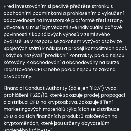
Před investováním si pečlivě přečtěte stránku s
obchodními podmínkami a prohlášením o vyloučení
odpovědnosti na investorské platformě třetí strany.
Uživatelé si musí být vědomi své individuální daňové
povinnosti z kapitálových výnosů v zemi svého
bydliště. Je v rozporu se zákonem vyzývat osoby ze
Spojených států k nákupu a prodeji komoditních opcí,
i když se nazývají "predikční" kontrakty, pokud nejsou
kótovány k obchodování a obchodovány na burze
registrované CFTC nebo pokud nejsou ze zákona
osvobozeny.
Financial Conduct Authority (dále jen "FCA") vydal
prohlášení PS20/10, které zakazuje prodej, propagaci
a distribuci CFD na kryptoaktiva. Zakazuje šíření
marketingových materiálů týkajících se distribuce
CFD a dalších finančních produktů založených na
kryptoměnách, které jsou určeny obyvatelům
Spojeného království