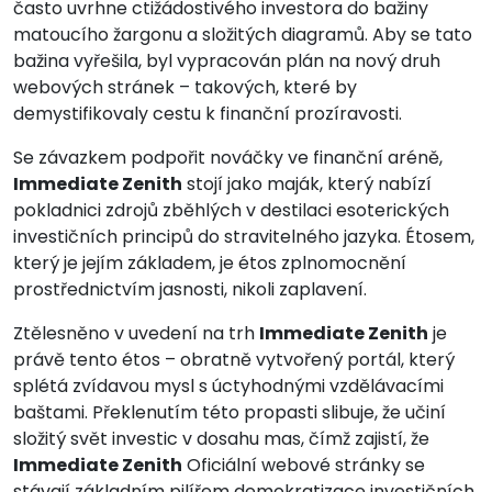
často uvrhne ctižádostivého investora do bažiny
matoucího žargonu a složitých diagramů. Aby se tato
bažina vyřešila, byl vypracován plán na nový druh
webových stránek – takových, které by
demystifikovaly cestu k finanční prozíravosti.
Se závazkem podpořit nováčky ve finanční aréně,
Immediate Zenith
stojí jako maják, který nabízí
pokladnici zdrojů zběhlých v destilaci esoterických
investičních principů do stravitelného jazyka. Étosem,
který je jejím základem, je étos zplnomocnění
prostřednictvím jasnosti, nikoli zaplavení.
Ztělesněno v uvedení na trh
Immediate Zenith
je
právě tento étos – obratně vytvořený portál, který
splétá zvídavou mysl s úctyhodnými vzdělávacími
baštami. Překlenutím této propasti slibuje, že učiní
složitý svět investic v dosahu mas, čímž zajistí, že
Immediate Zenith
Oficiální webové stránky se
stávají základním pilířem demokratizace investičních